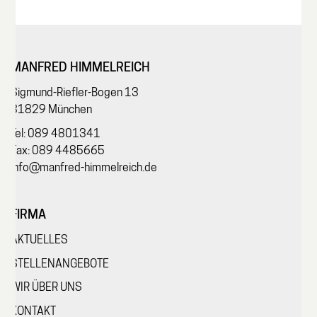
MANFRED HIMMELREICH
Sigmund-Riefler-Bogen 13
81829 München
Tel: 089 4801341
Fax: 089 4485665
info@manfred-himmelreich.de
FIRMA
AKTUELLES
STELLENANGEBOTE
WIR ÜBER UNS
KONTAKT